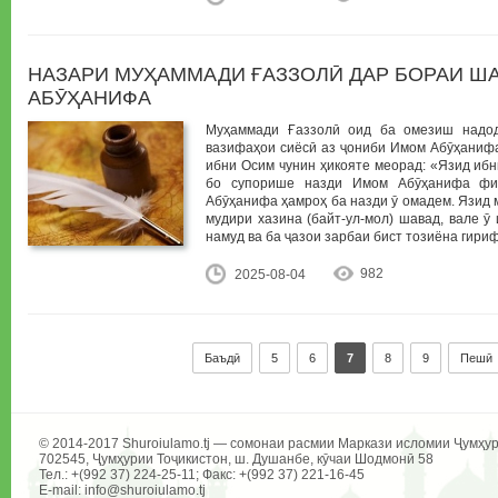
НАЗАРИ МУҲАММАДИ ҒАЗЗОЛӢ ДАР БОРАИ Ш
АБӮҲАНИФА
Муҳаммади Ғаззолӣ оид ба омезиш надо
вазифаҳои сиёсӣ аз ҷониби Имом Абӯҳанифа
ибни Осим чунин ҳикояте меорад: «Язид иб
бо супорише назди Имом Абӯҳанифа фи
Абӯҳанифа ҳамроҳ ба назди ӯ омадем. Язид 
мудири хазина (байт-ул-мол) шавад, вале ӯ
намуд ва ба ҷазои зарбаи бист тозиёна гири
982
2025-08-04
Баъдӣ
5
6
7
8
9
Пешӣ
© 2014-2017 Shuroiulamo.tj — сомонаи расмии Маркази исломии Ҷумҳур
702545, Ҷумҳурии Тоҷикистон, ш. Душанбе, кӯчаи Шодмонӣ 58
Тел.: +(992 37) 224-25-11; Факс: +(992 37) 221-16-45
E-mail: info@shuroiulamo.tj