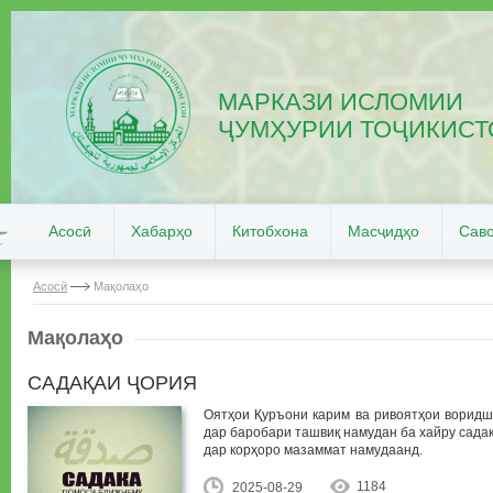
МАРКАЗИ ИСЛОМИИ
ҶУМҲУРИИ ТОҶИКИСТ
Асосӣ
Хабарҳо
Китобхона
Масҷидҳо
Саво
Асосӣ
Мақолаҳо
Мақолаҳо
САДАҚАИ ҶОРИЯ
Оятҳои Қуръони карим ва ривоятҳои воридш
дар баробари ташвиқ намудан ба хайру сада
дар корҳоро мазаммат намудаанд.
1184
2025-08-29