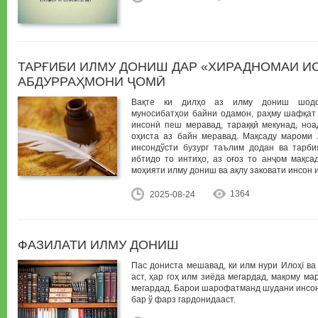
ТАРҒИБИ ИЛМУ ДОНИШ ДАР «ХИРАДНОМАИ И
АБДУРРАҲМОНИ ҶОМӢ
Вақте ки дилҳо аз илму дониш шодо
муносибатҳои байни одамон, раҳму шафқат
инсонӣ пеш меравад, тараққӣ мекунад, ноа
оҳиста аз байн меравад. Мақсаду мароми
инсондўсти бузург таълим додан ва тарби
ибтидо то интиҳо, аз оғоз то анҷом мақс
моҳияти илму дониш ва ақлу заковати инсон
1364
2025-08-24
ФАЗИЛАТИ ИЛМУ ДОНИШ
Пас дониста мешавад, ки илм нури Илоҳї ва
аст, ҳар гоҳ илм зиёда мегардад, мақому м
мегардад. Барои шарофатманд шудани инсон
бар ў фарз гардонидааст.