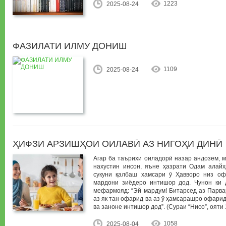
1223
2025-08-24
ФАЗИЛАТИ ИЛМУ ДОНИШ
1109
2025-08-24
ҲИФЗИ АРЗИШҲОИ ОИЛАВӢ АЗ НИГОҲИ ДИНӢ
Агар ба таърихи оиладорӣ назар андозем, м
нахустин инсон, яъне ҳазрати Одам алай
сукуни қалбаш ҳамсари ӯ Ҳавворо низ оф
мардони зиёдеро интишор дод. Чунон ки
мефармояд: “Эй мардум! Битарсед аз Парва
аз як тан офарид ва аз ӯ ҳамсарашро офарид
ва заноне интишор дод”. (Сураи “Нисо”, ояти 
1058
2025-08-04