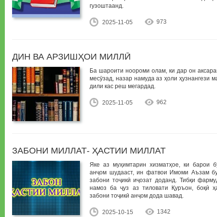
гузоштаанд.
973
2025-11-05
ДИН ВА АРЗИШҲОИ МИЛЛӢ
Ба шароити ноороми олам, ки дар он аксар
месӯзад, назар намуда аз ҳоли ҳузнангези 
дили кас реш мегардад.
962
2025-11-05
ЗАБОНИ МИЛЛАТ- ҲАСТИИ МИЛЛАТ
Яке аз муҳимтарин хизматҳое, ки барои б
анҷом шудааст, ин фатвои Имоми Аъзам бу
забони тоҷикӣ иҷозат доданд. Тибқи фарм
намоз ба ҷуз аз тиловати Қуръон, боқӣ 
забони тоҷикӣ анҷом дода шавад.
1342
2025-10-15