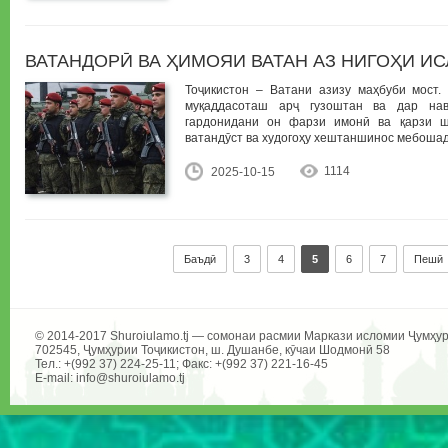
ВАТАНДОРӢ ВА ҲИМОЯИ ВАТАН АЗ НИГОҲИ И
Тоҷикистон – Ватани азизу маҳбуби мост.
муқаддасоташ арҷ гузоштан ва дар на
гардонидани он фарзи имонӣ ва қарзи 
ватандӯст ва худогоҳу хештаншинос мебошад
1114
2025-10-15
Баъдӣ
3
4
5
6
7
Пешӣ
© 2014-2017 Shuroiulamo.tj — сомонаи расмии Маркази исломии Ҷумҳур
702545, Ҷумҳурии Тоҷикистон, ш. Душанбе, кӯчаи Шодмонӣ 58
Тел.: +(992 37) 224-25-11; Факс: +(992 37) 221-16-45
E-mail: info@shuroiulamo.tj