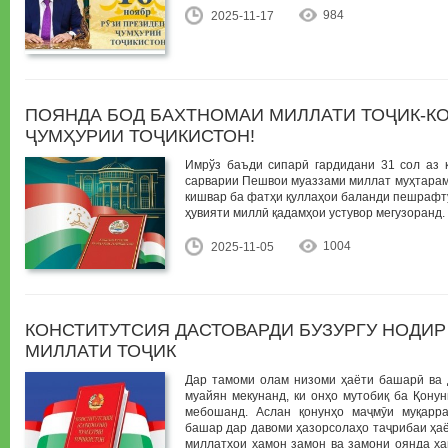
984
2025-11-17
ПОЯНДА БОД БАХТНОМАИ МИЛЛАТИ ТОҶИК-К
ҶУМҲУРИИ ТОҶИКИСТОН!
Имрўз баъди сипарӣ гардидани 31 сол аз қ
сарварии Пешвои муаззами миллат муҳтара
кишвар ба фатҳи қуллаҳои баланди пешрафт
ҳувияти миллӣ қадамҳои устувор мегузоранд.
1004
2025-11-05
КОНСТИТУТСИЯ ДАСТОВАРДИ БУЗУРГУ НОДИР
МИЛЛАТИ ТОҶИК
Дар тамоми олам низоми ҳаёти башарӣ ва д
муайян мекунанд, ки онҳо мутобиқ ба Қонун
мебошанд. Аслан қонунҳо маҷмӯи муқарра
башар дар давоми ҳазорсолаҳо таҷрибаи ҳа
миллатҳои ҳамон замон ва замони оянда ҳа