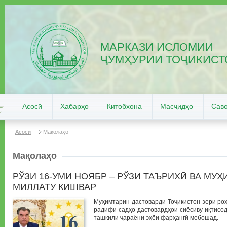
МАРКАЗИ ИСЛОМИИ
ҶУМҲУРИИ ТОҶИКИСТ
Асосӣ
Хабарҳо
Китобхона
Масҷидҳо
Саво
Асосӣ
Мақолаҳо
Мақолаҳо
РЎЗИ 16-УМИ НОЯБР – РЎЗИ ТАЪРИХӢ ВА МУ
МИЛЛАТУ КИШВАР
Муҳимтарин дастоварди Тоҷикистон зери ро
радифи садҳо дастовардҳои сиёсиву иқтисо
ташкили ҷараёни эҳёи фарҳангӣ мебошад.