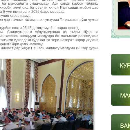
 ба муносибати омад-омади Иди саиди қурбон табрику
 ҳисоби илмӣ оид ба рўъяти ҳилол Иди саиди қурбон дар
а 6-уми июни соли 2025 фаро мерасад.
чунин қарор намуд:
он дар тамоми қаламрави ҷумҳурии Тоҷикистон рўзи ҷумъа
.
қурбон соати 05:45 дақиқа муайян карда шавад.
мо Саидмукаррам Абдуқодирзода аз аъзои Шўро ва
ъизаҳояшон таваҷҷуҳи мардумро ба масъалаи расонидани
танзими идгардаки кўдакон ва зери назорат қарор додани
ариштакорӣ ҷалб намоянд.
 нишаст дар ҳаққи Пешвои миллату мардуми кишвар ҳусни