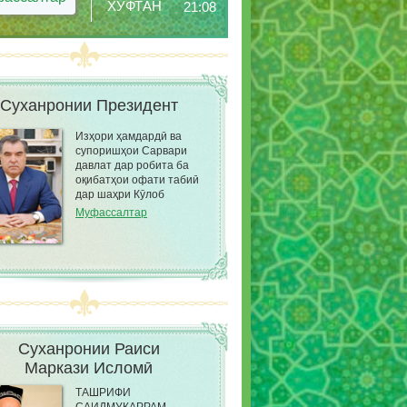
ХУФТАН
21:08
Суханронии Президент
Изҳори ҳамдардӣ ва
супоришҳои Сарвари
давлат дар робита ба
оқибатҳои офати табиӣ
дар шаҳри Кӯлоб
Муфассалтар
Суханронии Раиси
Маркази Исломӣ
ТАШРИФИ