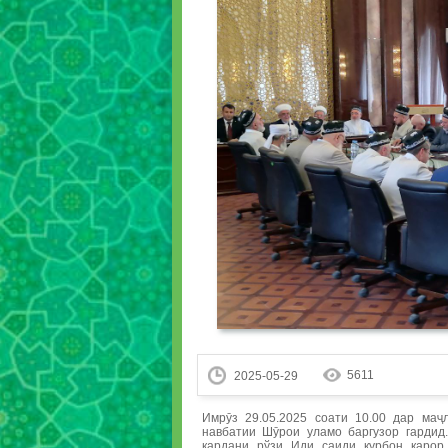
5611
2025-05-29
Имрӯз 29.05.2025 соати 10.00 дар маҷ
навбатии Шӯрои уламо баргузор гардид
кардани рўзи Иди саиди қурбон қарор