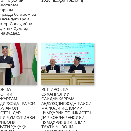
тон, Муфтии
2026, шаҳри Тошканд
муҳтарам
каррам
ирзода бо имом ва
Масҷидулҳаром,
ктор Солеҳ ибни
ҳ ибни Ҳумайд
 намуданд.
ОК ВА
ИШТИРОК ВА
РОНИИ
СУХАНРОНИИ
УКАРРАМ
САИДМУКАРРАМ
ДИРЗОДА -РАРСИ
АБДУҚОДИРЗОДА-РАИСИ
 УЛАМОИ
МАРКАЗИ ИСЛОМИИ
СТОН ДАР
ҶУМҲУРИИ ТОҶИКИСТОН
ШИ ҶУМҲУРИЯВӢ
ДАР КОНФЕРЕНСИЯИ
УНВОНИ
ҶУМҲУРИЯВИИ ИЛМӢ-
АТИ ҲУҚУҚӢ –
ТАҲТИ УНВОНИ