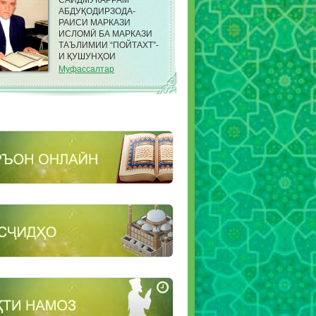
САИДМУКАРРАМ
АБДУҚОДИРЗОДА-
РАИСИ МАРКАЗИ
ИСЛОМӢ БА МАРКАЗИ
ТАЪЛИМИИ “ПОЙТАХТ”-
И ҚУШУНҲОИ
САРҲАДИИ КДАМ ДАР
Муфассалтар
НОҲИЯИ ФИРДАВСИИ
ШАҲРИ ДУШАНБЕ