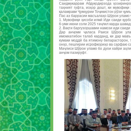
Саидмукаррам Абдуқодирзода ҳозиринро
таҳният гуфта, изҳор дошт, ки мувофиқи
қаламрави Ҷумҳурии Тоҷикистон рўзи ҷумъ
Пас аз баррасии масъалаҳо Шӯрои уламо 
1. Мувофиқи ҳисоби илмӣ Иди саиди қурб
6-уми июни соли 2025 таҷлил карда шавад
2. Вақти баргузоршавии намози иди саиди 
Дар анҷоми ҷаласа Раиси Шўрои ула
имомхатибон талаб карданд, ки дар мав
кумаки моддӣ ба ятимону бепарасторон, 
онҳо, пешгирии исрофкориҳо ва сарфаю с
Маҷлиси Шўрои уламо бо дуои хайри аҳли
анҷом пазируфт.