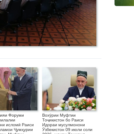
шияи Форуми
Вохӯрии Муфтии
милалии
Тоҷикистон бо Раиси
ни исломӣ Раиси
Идораи мусулмонони
ламои Ҷумҳурии
Ӯзбекистон 09 июли соли