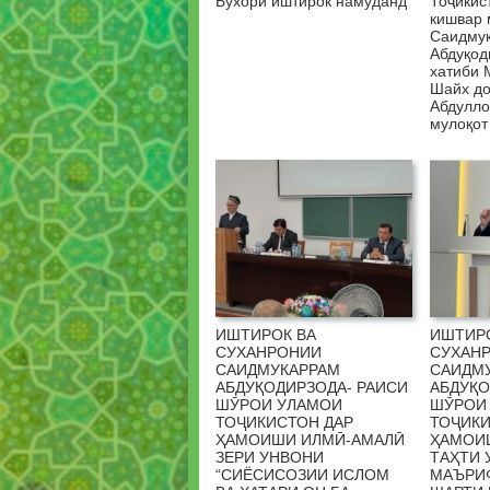
Бухорӣ иштирок намуданд
Тоҷикис
кишвар 
Саидму
Абдуқод
хатиби 
Шайх до
Абдулло
мулоқот
ИШТИРОК ВА
ИШТИР
СУХАНРОНИИ
СУХАН
САИДМУКАРРАМ
САИДМ
АБДУҚОДИРЗОДА- РАИСИ
АБДУҚО
ШӮРОИ УЛАМОИ
ШӮРОИ
ТОҶИКИСТОН ДАР
ТОҶИКИ
ҲАМОИШИ ИЛМӢ-АМАЛӢ
ҲАМОИ
ЗЕРИ УНВОНИ
ТАҲТИ 
“СИЁСИСОЗИИ ИСЛОМ
МАЪРИФ