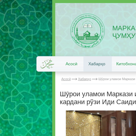
МАРКА
ҶУМҲУ
Асосӣ
Хабарҳо
Китобхон
Асосӣ
Хабарҳо
Шӯрои уламои Маркази 
Шӯрои уламои Маркази 
кардани рўзи Иди Саиди