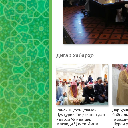
Дигар хабарҳо
Раиси Шӯрои уламои
Дар ҳо
Ҷумҳурии Тоҷикистон дар
байнал
намози Ҷумъа дар
тамадду
Масҷиди Ҷомеи Имом
Шӯрои у