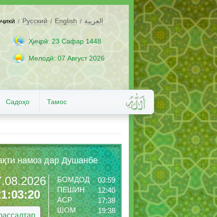
оҷикӣ
Русский
English
العربية
/
/
/
Ҳиҷрӣ: 23 Сафар 1448
Мелодӣ: 07 Август 2026
Садоҳо
Тамос
ақти намоз дар Душанбе
7.08.2026
БОМДОД
03:59
ПЕШИН
12:40
21:03:22
АСР
17:38
ШОМ
19:38
ассалтар