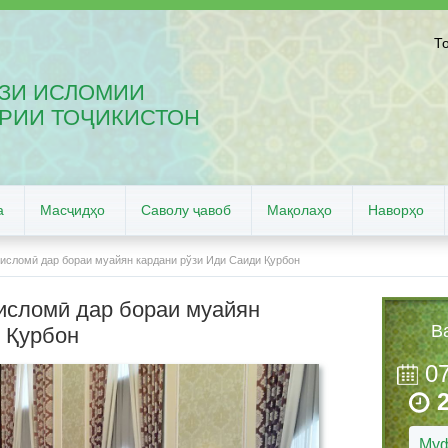
Т
ЗИ ИСЛОМИИ
РИИ ТОҶИКИСТОН
а
Масҷидҳо
Саволу ҷавоб
Мақолаҳо
Наворҳо
исломӣ дар бораи муайян кардани рўзи Иди Саиди Қурбон
исломӣ дар бораи муайян
В
 Қурбон
0
Муф