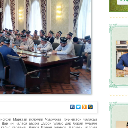
лисгоҳи Маркази исломии Ҷумҳурии Тоҷикистон ҷаласаи
. Дар ин ҷаласа аъзои Шӯрои уламо дар бораи муайян
 қабул карданд. Раиси Шӯрои уламои Маркази исломӣ