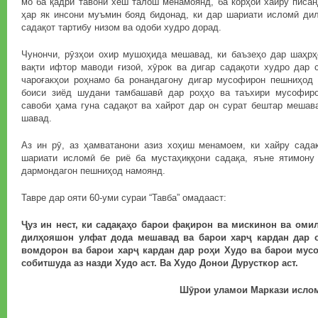
мо ба қадри тавони хеш талош менамоянд, ба корҳои хайру писа
ҳар як инсони муъмин бояд бидонад, ки дар шариати исломӣ дил
садақот тартибу низом ва одоби худро дорад.
Чунончи, рӯзҳои охир мушоҳида мешавад, ки баъзеҳо дар шаҳрҳ
вақти ифтор маводи ғизоӣ, хӯрок ва дигар садақоти худро дар 
чароғакҳои роҳнамо ба ронандагону дигар мусофирон пешниҳод
боиси зиёд шудани тамбашавӣ дар роҳҳо ва таъхири мусофиро
савоби ҳама гуна садақот ва хайрот дар он сурат бештар мешав
шавад.
Аз ин рӯ, аз ҳамватанони азиз хоҳиш менамоем, ки хайру садақ
шариати исломӣ бе риё ба мустаҳиққони садақа, яъне ятимону
дармондагон пешниҳод намоянд.
Тавре дар ояти 60-уми сураи “Тавба” омадааст:
Ҷуз ин нест, ки садақаҳо барои фақирон ва мискинон ва омил
дилҳояшон улфат дода мешавад ва барои харҷ кардан дар о
вомдорон ва барои харҷ кардан дар роҳи Худо ва барои мусо
собитшуда аз назди Худо аст. Ва Худо Донои Дурусткор аст.
Шӯрои уламои Маркази исло