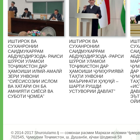
ИШТИРОК ВА
ИШТИРОК ВА
ИШТ
СУХАНРОНИИ
СУХАНРОНИИ
СУХ
САИДМУКАРРАМ
САИДМУКАРРАМ
САИ
АБДУҚОДИРЗОДА- РАИСИ
АБДУҚОДИРЗОДА -РАРСИ
АБД
ШӮРОИ УЛАМОИ
ШӮРОИ УЛАМОИ
МАР
ТОҶИКИСТОН ДАР
ТОҶИКИСТОН ДАР
ҶУМ
ҲАМОИШИ ИЛМӢ-АМАЛӢ
ҲАМОИШИ ҶУМҲУРИЯВӢ
ДАР
ЗЕРИ УНВОНИ
ТАҲТИ УНВОНИ
ҶУМ
“СИЁСИСОЗИИ ИСЛОМ
МАЪРИФАТИ ҲУҚУҚӢ –
ТАҲ
ВА ХАТАРИ ОН БА
ШАРТИ РУШДИ
«ИС
АМНИЯТИ СИЁСӢ ВА
УСТУВОРИИ ДАВЛАТ”
ДАВ
СУБОТИ ҶОМЕА”
ЭЪТ
ОЙИ
© 2014-2017 Shuroiulamo.tj — сомонаи расмии Маркази исломии Ҷумҳур
702545, Ҷумҳурии Тоҷикистон, ш. Душанбе, кӯчаи Шодмонӣ 58