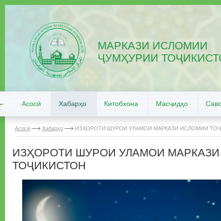
МАРКАЗИ ИСЛОМИИ
ҶУМҲУРИИ ТОҶИКИСТ
Асосӣ
Хабарҳо
Китобхона
Масҷидҳо
Саво
Асосӣ
Хабарҳо
ИЗҲОРОТИ ШУРОИ УЛАМОИ МАРКАЗИ ИСЛОМИИ ТО
ИЗҲОРОТИ ШУРОИ УЛАМОИ МАРКАЗИ
ТОҶИКИСТОН