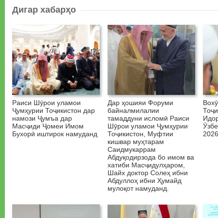
Дигар хабарҳо
Раиси Шӯрои уламои
Дар ҳошияи Форуми
Вох
Ҷумҳурии Тоҷикистон дар
байналмилалии
Тоҷи
намози Ҷумъа дар
тамаддуни исломӣ Раиси
Идо
Масҷиди Ҷомеи Имом
Шӯрои уламои Ҷумҳурии
Ӯзбе
Бухорӣ иштирок намуданд
Тоҷикистон, Муфтии
2026
кишвар муҳтарам
Саидмукаррам
Абдуқодирзода бо имом ва
хатиби Масҷидулҳаром,
Шайх доктор Солеҳ ибни
Абдуллоҳ ибни Ҳумайд
мулоқот намуданд.