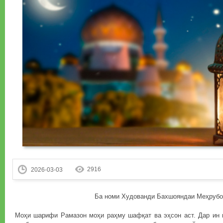
2916
2026-03-03
Ба номи Худованди Бахшояндаи Меҳрубо
Моҳи шарифи Рамазон моҳи раҳму шафқат ва эҳсон аст. Дар ин 